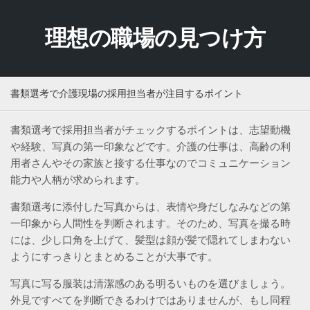
Skip
to
理想の職場の見つけ方
content
書類選考で介護現場の採用担当者が注目するポイント
書類選考で採用担当者がチェックするポイントは、志望動機
や経験、写真の第一印象などです。介護の仕事は、高齢の利
用者さんやその家族と接する仕事なのでコミュニケーション
能力や人柄が求められます。
書類選考に添付した写真からは、表情や身だしなみなどの第
一印象から人間性を判断されます。そのため、写真を撮る時
には、少し口角を上げて、髪型は顔が髪で隠れてしまわない
ようにすっきりとまとめることが大事です。
写真に写る服装は清潔感のある明るいものを選びましょう。
外見ですべてを判断できるわけではありませんが、もし同程